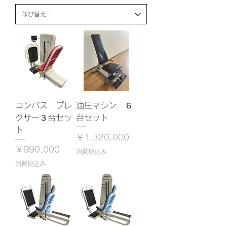
コンパス プレ
油圧マシン ６
クサー３台セッ
台セット
ト
価格
￥1,320,000
価格
￥990,000
消費税込み
消費税込み