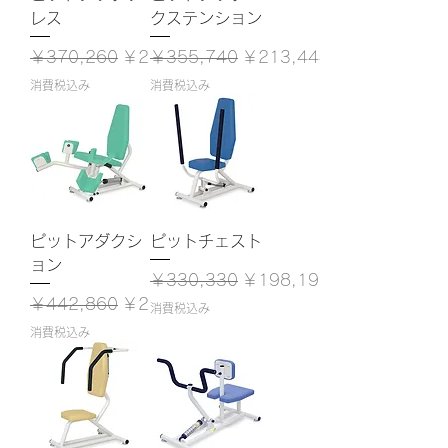
レス
クステンション
通常価格
セール価格
通常価格
セール価格
￥370,260
￥222,156
￥355,740
￥213,444
消費税込み
消費税込み
ピットアダクシ
ピットチェスト
ョン
通常価格
セール価格
￥330,330
￥198,198
通常価格
セール価格
￥442,860
￥265,716
消費税込み
消費税込み