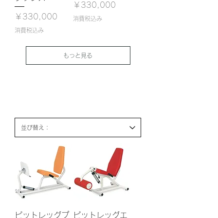
価格
￥330,000
価格
￥330,000
消費税込み
消費税込み
もっと見る
高齢者油圧マシン
ピットレッグプ
ピットレッグエ