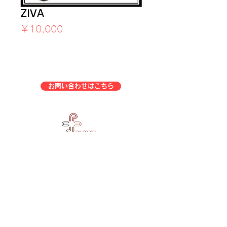
ZIVA
価
￥10,000
格
消費税込み
お問い合わせはこちら
企業情報
事業一覧
特定商取引法表示
会社概要
アフターサービス
中古トレーニングマシン販売
プライバシーポリシー
介護福祉施設マシン販売
お問合せ
買取・査定