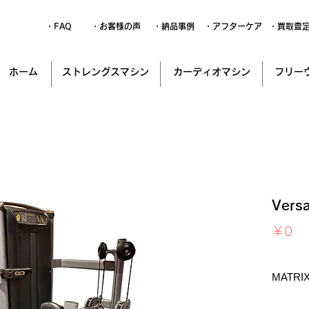
・FAQ
・お客様の声
・納品事例
・アフターケア
・買取査
ホーム
ストレングスマシン
カーディオマシン
フリー
Ver
価
￥0
格
消費税込
MATRI