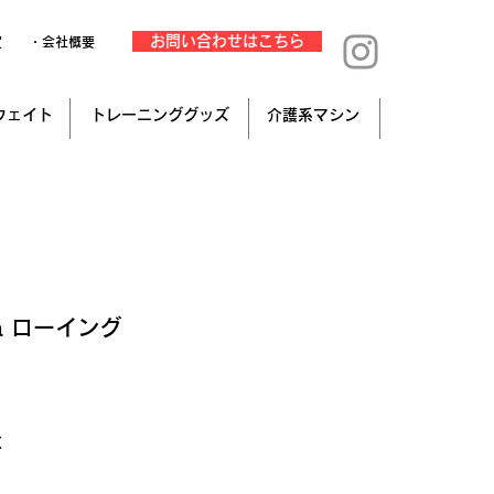
お問い合わせはこちら
定
・会社概要
ウェイト
トレーニンググッズ
介護系マシン
sa ローイング
み
X