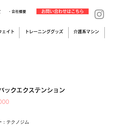
お問い合わせはこちら
定
・会社概要
ウェイト
トレーニンググッズ
介護系マシン
°バックエクステンション
価
000
格
み
ー：テクノジム