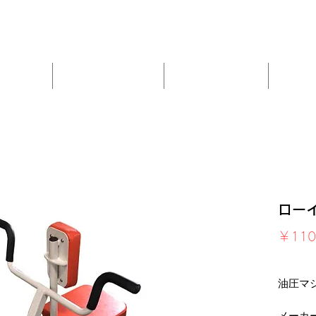
・FAQ
・お客様の声
・納品事例
・アフターケア
・買取査
ホーム
ストレングスマシン
カーディオマシン
フリー
ロー
￥110
消費税込
油圧マ
メーカ