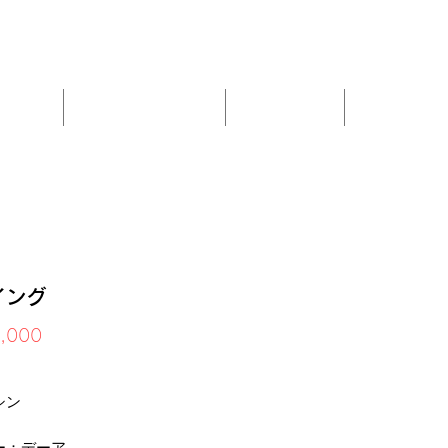
定
・会社概要
ウェイト
トレーニンググッズ
介護系マシン
イング
価
,000
格
み
シン
ー：デーア