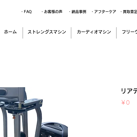
・FAQ
・お客様の声
・納品事例
・アフターケア
・買取査
ホーム
ストレングスマシン
カーディオマシン
フリー
リア
価
￥0
格
消費税込