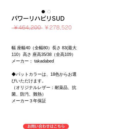
パワーリハビリSUD
通
セ
 ￥464,200 
￥278,520
常
ー
消費税込み
価
ル
格
価
幅 座幅40（全幅80）長さ 83(最大
格
110）高さ 座高35/38（全高109）
メーカー： takadabed
◆パットカラーは、18色からお選
びいただけます。
（オリジナルレザー：耐薬品、抗
菌、防汚、難熱）
メーカー３年保証
お問い合わせはこちら