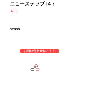
ニューステップT4ｒ
価
￥0
格
消費税込み
senoh
お問い合わせはこちら
企業情報
事業一覧
特定商取引法表示
会社概要
アフターサービス
中古トレーニングマシン販売
プライバシーポリシー