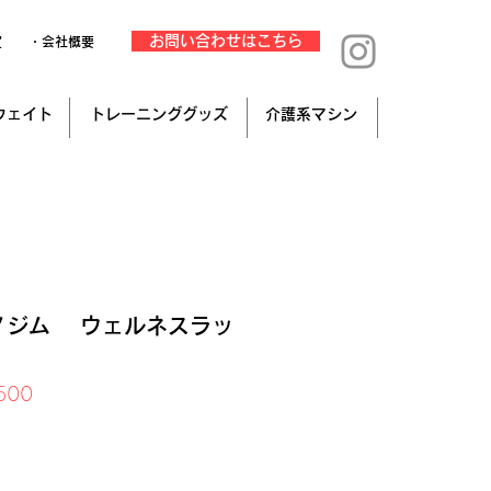
お問い合わせはこちら
定
・会社概要
ウェイト
トレーニンググッズ
介護系マシン
ノジム ウェルネスラッ
価
500
格
み