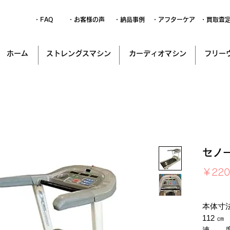
・FAQ
・お客様の声
・納品事例
・アフターケア
・買取査
ホーム
ストレングスマシン
カーディオマシン
フリー
セノ
￥220
消費税込
本体寸法
112 ㎝
速 度：0