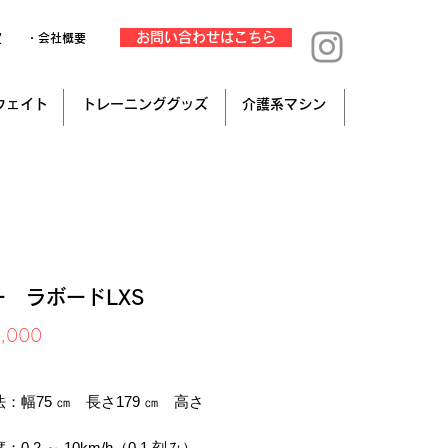
お問い合わせはこちら
定
・会社概要
ウェイト
トレーニンググッズ
介護系マシン
ー ラボードLXS
価
,000
格
み
：幅75 ㎝ 長さ179 ㎝ 高さ
.2 ～ 10km/h（0.1 刻み）