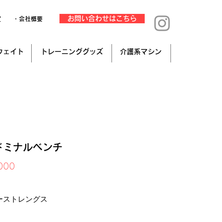
お問い合わせはこちら
定
・会社概要
ウェイト
トレーニンググッズ
介護系マシン
ドミナルベンチ
価
000
格
み
ーストレングス