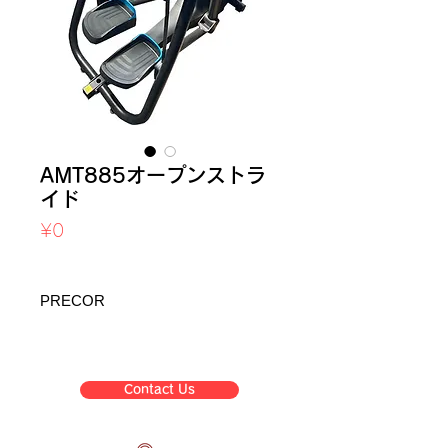
AMT885オープンストラ
イド
Price
¥0
Sales Tax Included
PRECOR
Contact Us