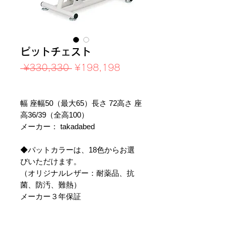
ピットチェスト
Regular
Sale
 ¥330,330 
¥198,198
Price
Price
Sales Tax Included
幅 座幅50（最大65）長さ 72高さ 座
高36/39（全高100）
メーカー： takadabed
◆パットカラーは、18色からお選
びいただけます。
（オリジナルレザー：耐薬品、抗
菌、防汚、難熱）
メーカー３年保証