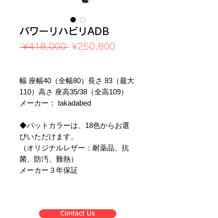
パワーリハビリADB
Regular
Sale
 ¥418,000 
¥250,800
Price
Price
Sales Tax Included
幅 座幅40（全幅80）長さ 83（最大
110）高さ 座高35/38（全高109）
メーカー： takadabed
◆パットカラーは、18色からお選
びいただけます。
（オリジナルレザー：耐薬品、抗
菌、防汚、難熱）
メーカー３年保証
Contact Us