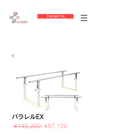
Contact Us
パラレルEX
Regular
Sale
 ¥145,200 
¥87,120
Price
Price
Sales Tax Included