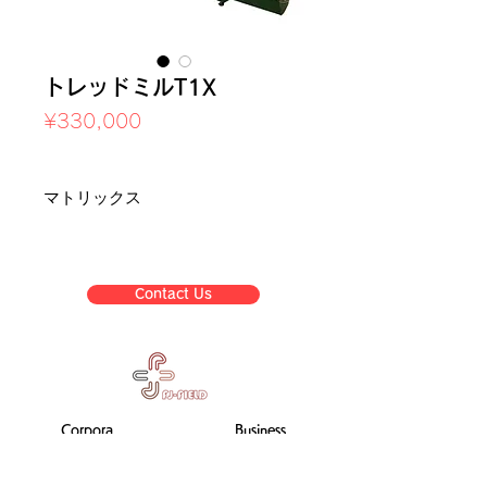
トレッドミルT1X
Price
¥330,000
Sales Tax Included
マトリックス
Contact Us
Corpora
Business
te
list
informat